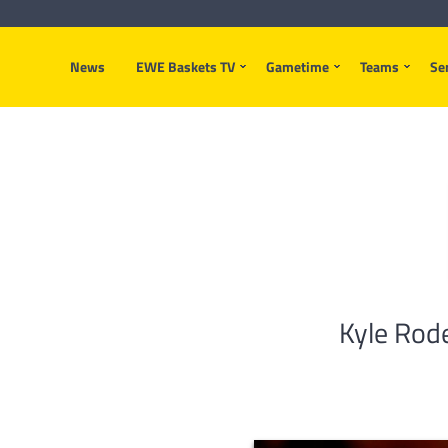
News
EWE Baskets TV
Gametime
Teams
Se
Kyle Rod