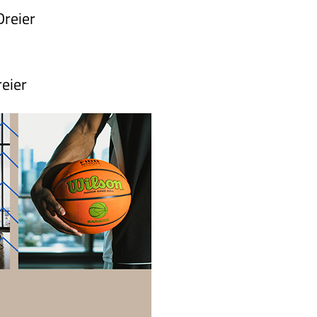
Dreier
reier