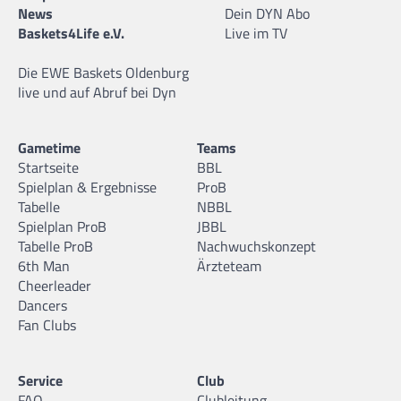
News
Dein DYN Abo
Baskets4Life e.V.
Live im TV
Die EWE Baskets Oldenburg
live und auf Abruf bei Dyn
Gametime
Teams
Startseite
BBL
Spielplan & Ergebnisse
ProB
Tabelle
NBBL
Spielplan ProB
JBBL
Tabelle ProB
Nachwuchskonzept
6th Man
Ärzteteam
Cheerleader
Dancers
Fan Clubs
Service
Club
FAQ
Clubleitung