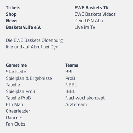
Tickets
EWE Baskets TV
Shop
EWE Baskets Videos
News
Dein DYN Abo
Baskets4Life e.V.
Live im TV
Die EWE Baskets Oldenburg
live und auf Abruf bei Dyn
Gametime
Teams
Startseite
BBL
Spielplan & Ergebnisse
ProB
Tabelle
NBBL
Spielplan ProB
JBBL
Tabelle ProB
Nachwuchskonzept
6th Man
Ärzteteam
Cheerleader
Dancers
Fan Clubs