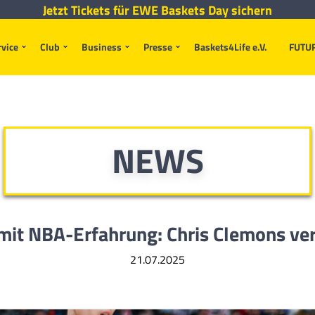
Jetzt Tickets für EWE Baskets Day sichern
rvice
Club
Business
Presse
Baskets4Life e.V.
FUTU
NEWS
mit NBA-Erfahrung: Chris Clemons ve
21.07.2025