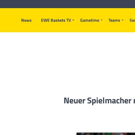
News
EWE Baskets TV
Gametime
Teams
Se
Neuer Spielmacher 