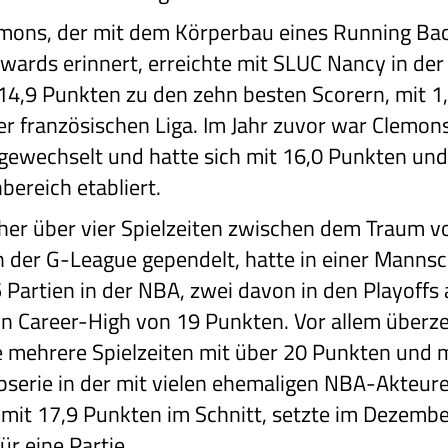
emons, der mit dem Körperbau eines Running Ba
wards erinnert, erreichte mit SLUC Nancy in der
t 14,9 Punkten zu den zehn besten Scorern, mit 1
r französischen Liga. Im Jahr zuvor war Clemons
gewechselt und hatte sich mit 16,0 Punkten und 
bereich etabliert.
her über vier Spielzeiten zwischen dem Traum 
 der G-League gependelt, hatte in einer Manns
Partien in der NBA, zwei davon in den Playoffs ab
n Career-High von 19 Punkten. Vor allem überz
e mehrere Spielzeiten mit über 20 Punkten und m
albserie in der mit vielen ehemaligen NBA-Akteur
mit 17,9 Punkten im Schnitt, setzte im Dezemb
ür eine Partie.