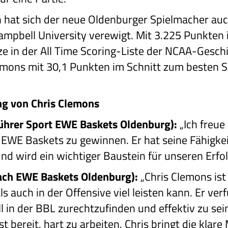
 hat sich der neue Oldenburger Spielmacher auch
 Campbell University verewigt. Mit 3.225 Punkte
e in der All Time Scoring-Liste der NCAA-Geschic
emons mit 30,1 Punkten im Schnitt zum besten 
ng von Chris Clemons
führer Sport EWE Baskets Oldenburg):
„Ich freue
ie EWE Baskets zu gewinnen. Er hat seine Fähigk
 wird ein wichtiger Baustein für unseren Erfolg
ach EWE Baskets Oldenburg):
„Chris Clemons ist
ls auch in der Offensive viel leisten kann. Er ve
l in der BBL zurechtzufinden und effektiv zu sein
t bereit, hart zu arbeiten. Chris bringt die klare 