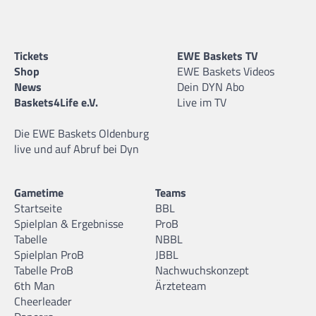
Tickets
EWE Baskets TV
Shop
EWE Baskets Videos
News
Dein DYN Abo
Baskets4Life e.V.
Live im TV
Die EWE Baskets Oldenburg
live und auf Abruf bei Dyn
Gametime
Teams
Startseite
BBL
Spielplan & Ergebnisse
ProB
Tabelle
NBBL
Spielplan ProB
JBBL
Tabelle ProB
Nachwuchskonzept
6th Man
Ärzteteam
Cheerleader