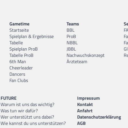
Gametime
Teams
Se
Startseite
BBL
F
Spielplan & Ergebnisse
ProB
F
Tabelle
NBBL
F
Spielplan ProB
JBBL
Gl
Tabelle ProB
Nachwuchskonzept
R
6th Man
Ärzteteam
Cheerleader
Dancers
Fan Clubs
FUTURE
Impressum
Warum ist uns das wichtig?
Kontakt
Was tun wir dafür?
Anfahrt
Wer unterstützt uns dabei?
Datenschutzerklärung
Wie kannst du uns unterstützen?
AGB