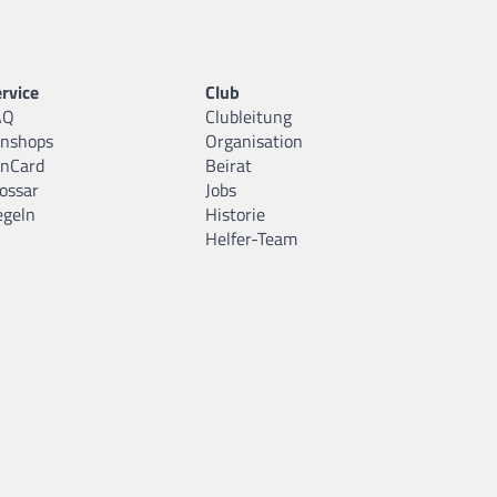
rvice
Club
AQ
Clubleitung
anshops
Organisation
anCard
Beirat
ossar
Jobs
egeln
Historie
Helfer-Team