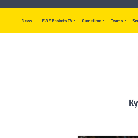
News
EWE Baskets TV
Gametime
Teams
Se
Ky