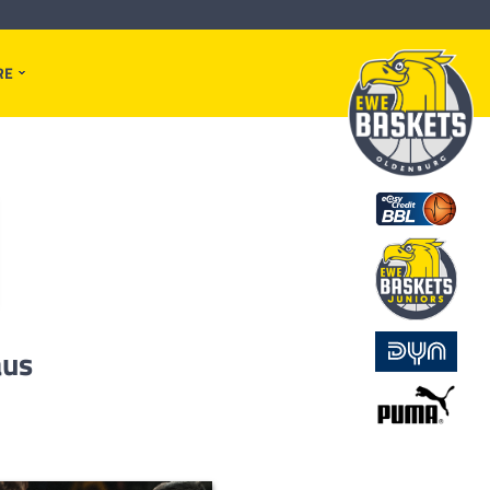
RE
aus