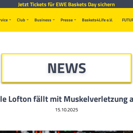
Jetzt Tickets für EWE Baskets Day sichern
rvice
Club
Business
Presse
Baskets4Life e.V.
FUTU
NEWS
le Lofton fällt mit Muskelverletzung 
15.10.2025