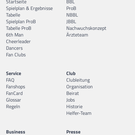
Startseite
BBL
Spielplan & Ergebnisse
ProB
Tabelle
NBBL
Spielplan ProB
JBBL
Tabelle ProB
Nachwuchskonzept
6th Man
Ärzteteam
Cheerleader
Dancers
Fan Clubs
Service
Club
FAQ
Clubleitung
Fanshops
Organisation
FanCard
Beirat
Glossar
Jobs
Regeln
Historie
Helfer-Team
Business
Presse