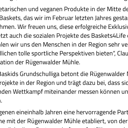
tarischen und veganen Produkte in der Mitte der
skets, das wir im Februar letzten Jahres gestar
men. Wir freuen uns, diese erfolgreiche Exklus
zt auch die sozialen Projekte des Baskets4Life e
len wir uns den Menschen in der Region sehr 
ichen tolle sportliche Perspektiven bieten“, Cla
tion der Rügenwalder Mühle.
askids Grundschulliga betont die Rügenwalder M
ojekte in der Region und trägt dazu bei, dass si
enden Wettkampf miteinander messen können und
.
genen eineinhalb Jahren eine hervorragende Par
e mit der Rügenwalder Mühle etabliert, von de