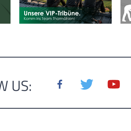
W US: