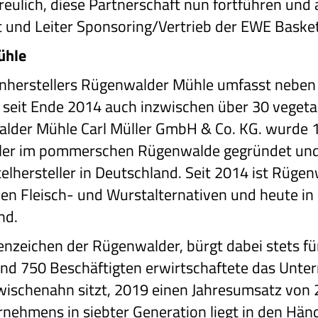
erfreulich, diese Partnerschaft nun fortführen un
t und Leiter Sponsoring/Vertrieb der EWE Baske
ühle
nherstellers Rügenwalder Mühle umfasst neben 
 seit Ende 2014 auch inzwischen über 30 vegeta
walder Mühle Carl Müller GmbH & Co. KG. wurde 
ller im pommerschen Rügenwalde gegründet und 
lhersteller in Deutschland. Seit 2014 ist Rügen
nen Fleisch- und Wurstalternativen und heute i
and.
enzeichen der Rügenwalder, bürgt dabei stets fü
und 750 Beschäftigten erwirtschaftete das Unte
ischenahn sitzt, 2019 einen Jahresumsatz von 2
rnehmens in siebter Generation liegt in den Hän