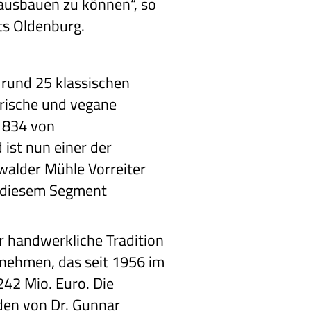
d ausbauen zu können“, so
ts Oldenburg.
rund 25 klassischen
rische und vegane
1834 von
ist nun einer der
walder Mühle Vorreiter
n diesem Segment
r handwerkliche Tradition
rnehmen, das seit 1956 im
42 Mio. Euro. Die
den von Dr. Gunnar