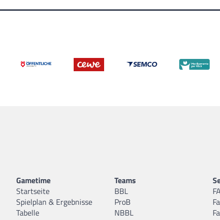
Gametime
Teams
Se
Startseite
BBL
F
Spielplan & Ergebnisse
ProB
F
Tabelle
NBBL
F