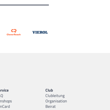
rvice
Club
AQ
Clubleitung
anshops
Organisation
anCard
Beirat