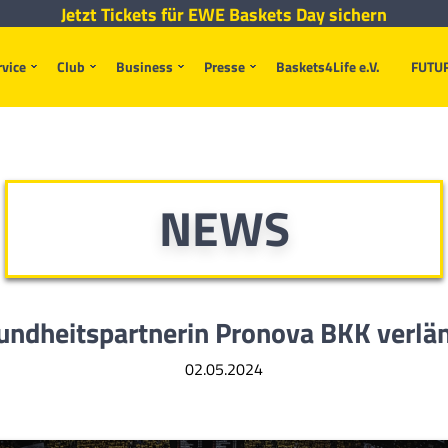
Jetzt Tickets für EWE Baskets Day sichern
rvice
Club
Business
Presse
Baskets4Life e.V.
FUTU
NEWS
ndheitspartnerin Pronova BKK verl
02.05.2024