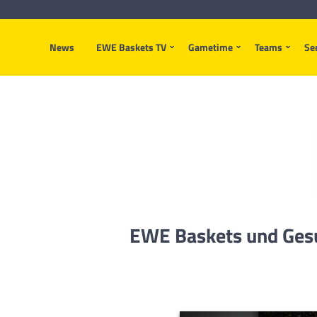
News
EWE Baskets TV
Gametime
Teams
Se
EWE Baskets und Gesu