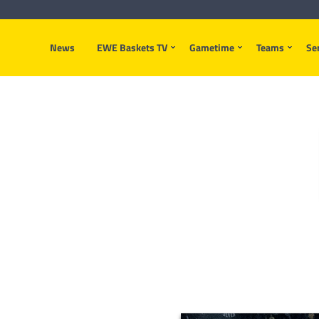
News
EWE Baskets TV
Gametime
Teams
Se