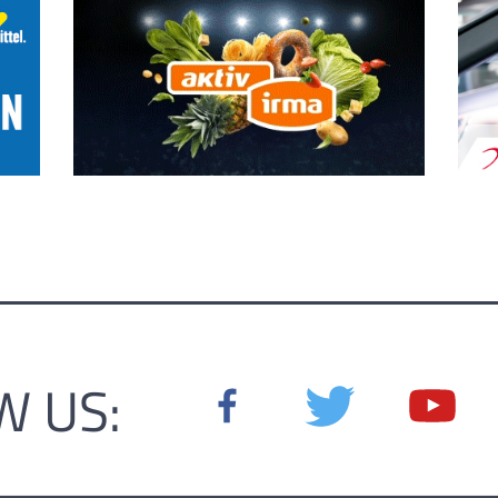
W US: