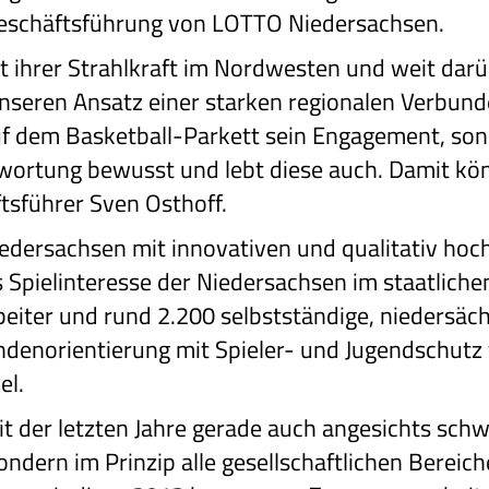
Geschäftsführung von LOTTO Niedersachsen.
 ihrer Strahlkraft im Nordwesten und weit darüb
nseren Ansatz einer starken regionalen Verbund
uf dem Basketball-Parkett sein Engagement, sond
twortung bewusst und lebt diese auch. Damit kö
ftsführer Sven Osthoff.
edersachsen mit innovativen und qualitativ hoc
 Spielinteresse der Niedersachsen im staatlichen
beiter und rund 2.200 selbstständige, niedersä
denorientierung mit Spieler- und Jugendschutz 
el.
it der letzten Jahre gerade auch angesichts sch
sondern im Prinzip alle gesellschaftlichen Berei