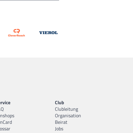
rvice
Club
AQ
Clubleitung
anshops
Organisation
anCard
Beirat
ossar
Jobs