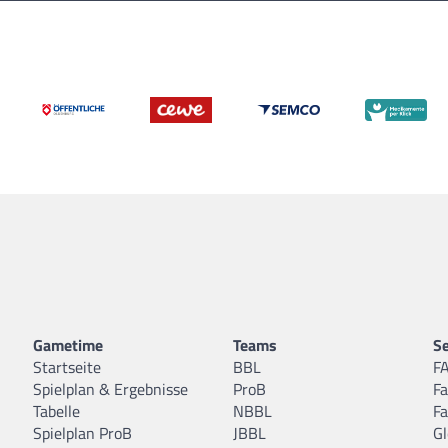
Gametime
Teams
Se
Startseite
BBL
F
Spielplan & Ergebnisse
ProB
F
Tabelle
NBBL
F
Spielplan ProB
JBBL
Gl