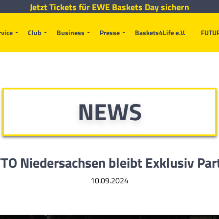
Jetzt Tickets für EWE Baskets Day sichern
rvice
Club
Business
Presse
Baskets4Life e.V.
FUTU
NEWS
TO Niedersachsen bleibt Exklusiv Par
10.09.2024