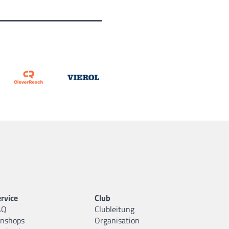
rvice
Club
AQ
Clubleitung
anshops
Organisation