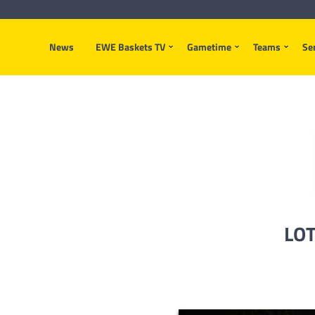
News
EWE Baskets TV
Gametime
Teams
Se
LOT