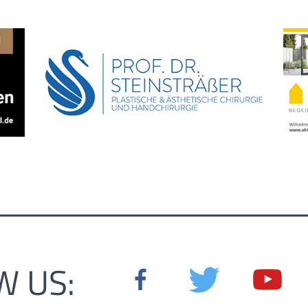
W US: