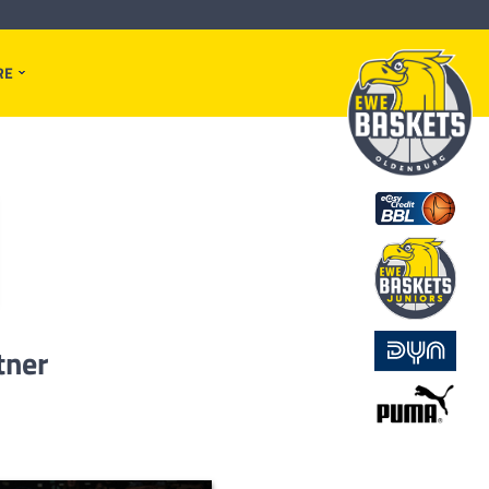
RE
tner