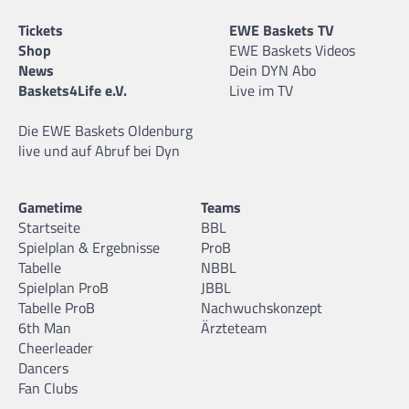
Tickets
EWE Baskets TV
Shop
EWE Baskets Videos
News
Dein DYN Abo
Baskets4Life e.V.
Live im TV
Die EWE Baskets Oldenburg
live und auf Abruf bei Dyn
Gametime
Teams
Startseite
BBL
Spielplan & Ergebnisse
ProB
Tabelle
NBBL
Spielplan ProB
JBBL
Tabelle ProB
Nachwuchskonzept
6th Man
Ärzteteam
Cheerleader
Dancers
Fan Clubs