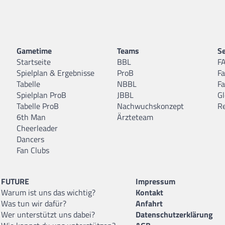
Gametime
Teams
Se
Startseite
BBL
F
Spielplan & Ergebnisse
ProB
F
Tabelle
NBBL
F
Spielplan ProB
JBBL
Gl
Tabelle ProB
Nachwuchskonzept
R
6th Man
Ärzteteam
Cheerleader
Dancers
Fan Clubs
FUTURE
Impressum
Warum ist uns das wichtig?
Kontakt
Was tun wir dafür?
Anfahrt
Wer unterstützt uns dabei?
Datenschutzerklärung