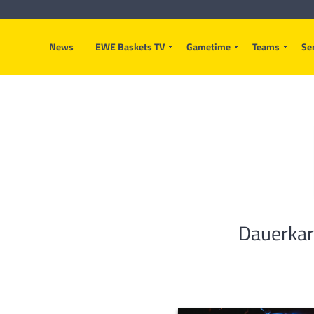
News
EWE Baskets TV
Gametime
Teams
Se
Dauerkar