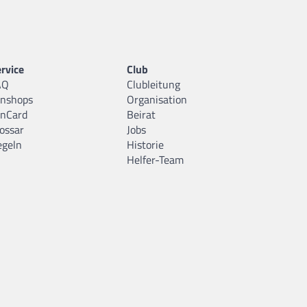
rvice
Club
AQ
Clubleitung
anshops
Organisation
anCard
Beirat
ossar
Jobs
egeln
Historie
Helfer-Team