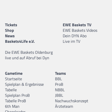
Tickets
EWE Baskets TV
Shop
EWE Baskets Videos
News
Dein DYN Abo
Baskets4Life e.V.
Live im TV
Die EWE Baskets Oldenburg
live und auf Abruf bei Dyn
Gametime
Teams
Startseite
BBL
Spielplan & Ergebnisse
ProB
Tabelle
NBBL
Spielplan ProB
JBBL
Tabelle ProB
Nachwuchskonzept
6th Man
Ärzteteam
Cheerleader