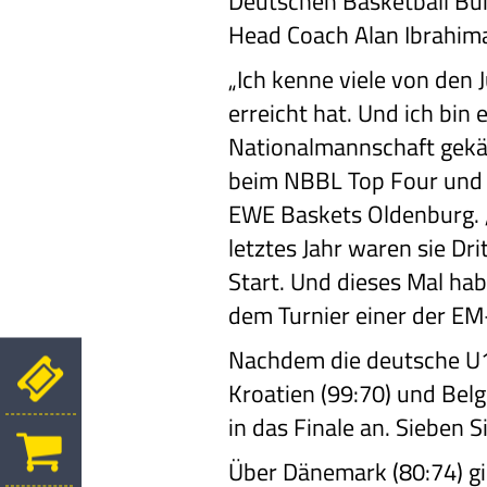
Deutschen Basketball Bu
Head Coach Alan Ibrahimag
„Ich kenne viele von den 
erreicht hat. Und ich bin e
Nationalmannschaft gekämp
beim NBBL Top Four und de
EWE Baskets Oldenburg. 
letztes Jahr waren sie Dr
Start. Und dieses Mal hab
dem Turnier einer der EM
Nachdem die deutsche U18
Kroatien (99:70) und Belgi
in das Finale an. Sieben 
Über Dänemark (80:74) gin