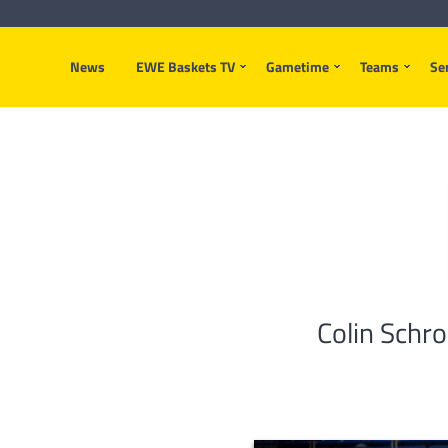
News
EWE Baskets TV
Gametime
Teams
Se
Colin Schr