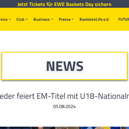
Jetzt Tickets für EWE Baskets Day sichern
rvice
Club
Business
Presse
Baskets4Life e.V.
FUTU
NEWS
oeder feiert EM-Titel mit U18-Nationa
05.08.2024