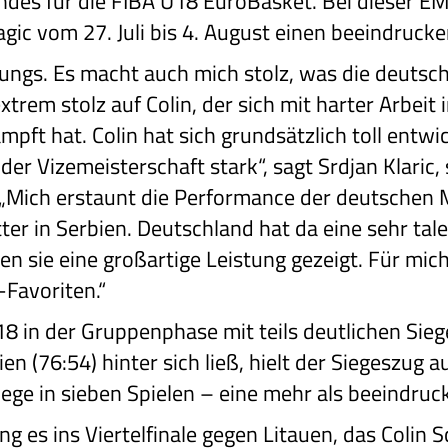
ndes für die FIBA U18 EuroBasket. Bei dieser E
ic vom 27. Juli bis 4. August einen beeindrucken
Jungs. Es macht auch mich stolz, was die deutsc
xtrem stolz auf Colin, der sich mit harter Arbeit i
ft hat. Colin hat sich grundsätzlich toll entwic
r Vizemeisterschaft stark“, sagt Srdjan Klaric, s
„Mich erstaunt die Performance der deutschen 
itter in Serbien. Deutschland hat da eine sehr ta
en sie eine großartige Leistung gezeigt. Für mic
-Favoriten.“
 in der Gruppenphase mit teils deutlichen Siegen
en (76:54) hinter sich ließ, hielt der Siegeszug a
Siege in sieben Spielen – eine mehr als beeindru
g es ins Viertelfinale gegen Litauen, das Colin 