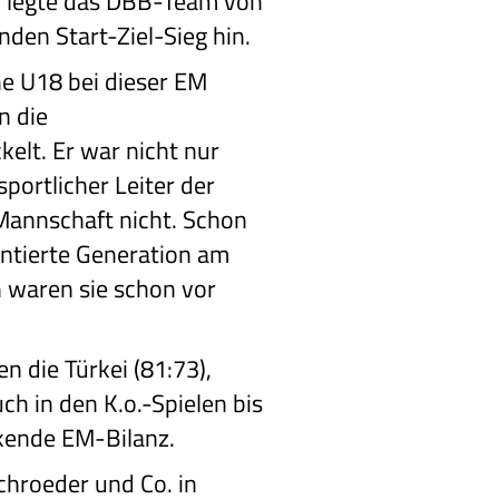
M legte das DBB-Team von
den Start-Ziel-Sieg hin.
he U18 bei dieser EM
n die
kelt. Er war nicht nur
portlicher Leiter der
Mannschaft nicht. Schon
lentierte Generation am
h waren sie schon vor
 die Türkei (81:73),
uch in den K.o.-Spielen bis
ckende EM-Bilanz.
Schroeder und Co. in