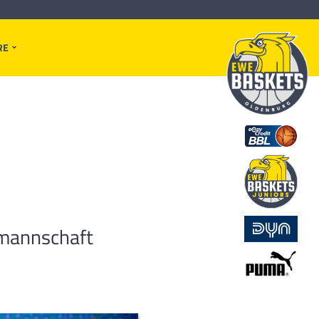
RE
lmannschaft