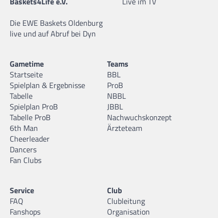
Baskets4Life e.V.
Live im TV
Die EWE Baskets Oldenburg
live und auf Abruf bei Dyn
Gametime
Teams
Startseite
BBL
Spielplan & Ergebnisse
ProB
Tabelle
NBBL
Spielplan ProB
JBBL
Tabelle ProB
Nachwuchskonzept
6th Man
Ärzteteam
Cheerleader
Dancers
Fan Clubs
Service
Club
FAQ
Clubleitung
Fanshops
Organisation