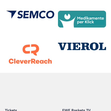
Tickets
EWE Baskets TV