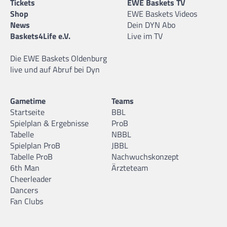
Tickets
EWE Baskets TV
Shop
EWE Baskets Videos
News
Dein DYN Abo
Baskets4Life e.V.
Live im TV
Die EWE Baskets Oldenburg
live und auf Abruf bei Dyn
Gametime
Teams
Startseite
BBL
Spielplan & Ergebnisse
ProB
Tabelle
NBBL
Spielplan ProB
JBBL
Tabelle ProB
Nachwuchskonzept
6th Man
Ärzteteam
Cheerleader
Dancers
Fan Clubs