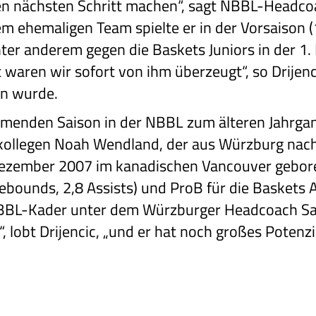
en nächsten Schritt machen“, sagt NBBL-Headcoa
m ehemaligen Team spielte er in der Vorsaison (
ter anderem gegen die Baskets Juniors in der 1.
 waren wir sofort von ihm überzeugt“, so Drijenc
n wurde.
menden Saison in der NBBL zum älteren Jahrgang
kollegen Noah Wendland, der aus Würzburg nach
 Dezember 2007 im kanadischen Vancouver geboren
ebounds, 2,8 Assists) und ProB für die Baskets
m BBL-Kader unter dem Würzburger Headcoach Sas
“, lobt Drijencic, „und er hat noch großes Potenzia