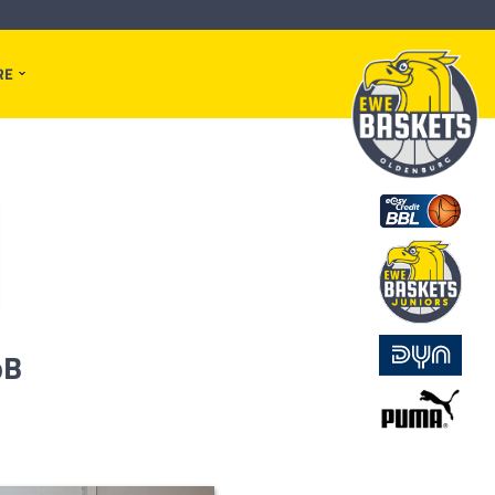
RE
oB