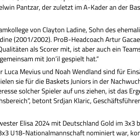
Melwin Pantzar, der zuletzt im A-Kader an der Ba
eamkollege von Clayton Ladine, Sohn des ehemal
adine (2001/2002). ProB-Headcoach Artur Gacae
ualitäten als Scorer mit, ist aber auch ein Team
gemeinsam mit Jon’il gespielt hat.“
r Luca Mevius und Noah Wendland sind für Eins
ielen sie für die Baskets Juniors in der Nachwu
eresse solcher Spieler auf uns ziehen, ist das Er
bereich“, betont Srdjan Klaric, Geschäftsführe
wester Elisa 2024 mit Deutschland Gold im 3x3
ie 3x3 U18-Nationalmannschaft nominiert war, 