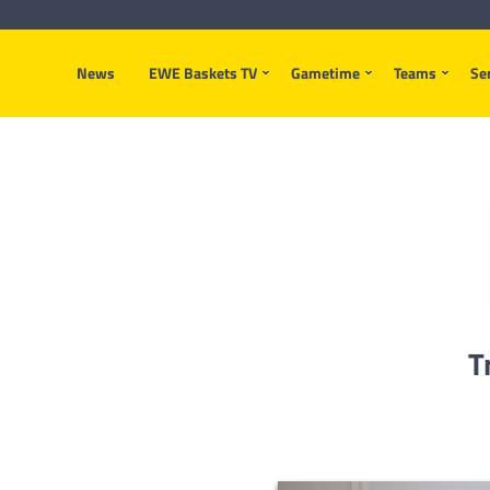
News
EWE Baskets TV
Gametime
Teams
Se
T