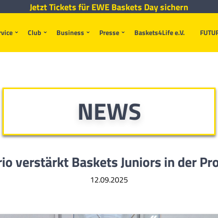
Jetzt Tickets für EWE Baskets Day sichern
rvice
Club
Business
Presse
Baskets4Life e.V.
FUTU
NEWS
rio verstärkt Baskets Juniors in der Pr
12.09.2025