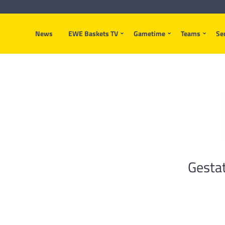
News
EWE Baskets TV
Gametime
Teams
Se
Gestat