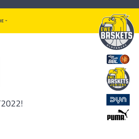
RE
1/2022!