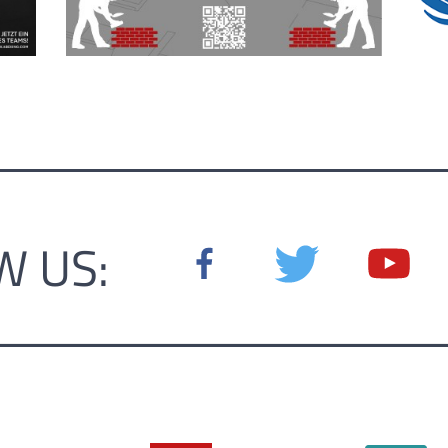
W US: