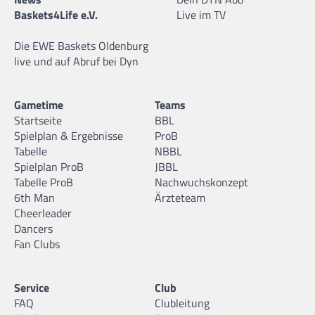
Baskets4Life e.V.
Live im TV
Die EWE Baskets Oldenburg
live und auf Abruf bei Dyn
Gametime
Teams
Startseite
BBL
Spielplan & Ergebnisse
ProB
Tabelle
NBBL
Spielplan ProB
JBBL
Tabelle ProB
Nachwuchskonzept
6th Man
Ärzteteam
Cheerleader
Dancers
Fan Clubs
Service
Club
FAQ
Clubleitung