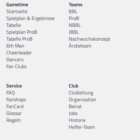
Gametime
Teams
Startseite
BBL
Spielplan & Ergebnisse
ProB
Tabelle
NBBL
Spielplan ProB
JBBL
Tabelle ProB
Nachwuchskonzept
6th Man
Ärzteteam
Cheerleader
Dancers
Fan Clubs
Service
Club
FAQ
Clubleitung
Fanshops
Organisation
FanCard
Beirat
Glossar
Jobs
Regeln
Historie
Helfer-Team