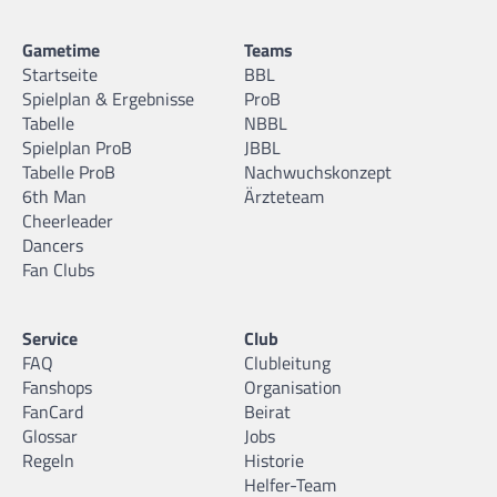
Gametime
Teams
Startseite
BBL
Spielplan & Ergebnisse
ProB
Tabelle
NBBL
Spielplan ProB
JBBL
Tabelle ProB
Nachwuchskonzept
6th Man
Ärzteteam
Cheerleader
Dancers
Fan Clubs
Service
Club
FAQ
Clubleitung
Fanshops
Organisation
FanCard
Beirat
Glossar
Jobs
Regeln
Historie
Helfer-Team