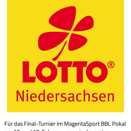
Für das Final-Turnier im MagentaSport BBL Pokal