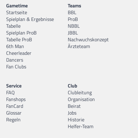
Gametime
Teams
Startseite
BBL
Spielplan & Ergebnisse
ProB
Tabelle
NBBL
Spielplan ProB
JBBL
Tabelle ProB
Nachwuchskonzept
6th Man
Ärzteteam
Cheerleader
Dancers
Fan Clubs
Service
Club
FAQ
Clubleitung
Fanshops
Organisation
FanCard
Beirat
Glossar
Jobs
Regeln
Historie
Helfer-Team