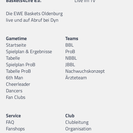
Baskets4Life e.V.
Live im TV
Die EWE Baskets Oldenburg
live und auf Abruf bei Dyn
Gametime
Teams
Startseite
BBL
Spielplan & Ergebnisse
ProB
Tabelle
NBBL
Spielplan ProB
JBBL
Tabelle ProB
Nachwuchskonzept
6th Man
Ärzteteam
Cheerleader
Dancers
Fan Clubs
Service
Club
FAQ
Clubleitung
Fanshops
Organisation