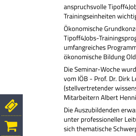
anspruchsvolle Tipoff4J
Trainingseinheiten wich
Ökonomische Grundkonzep
Tipoff4Jobs-Trainingspr
umfangreiches Programm z
ökonomische Bildung Olde
Die Seminar-Woche wurde
vom IÖB - Prof. Dr. Dirk 
(stellvertretender wissen
Mitarbeitern Albert Henni
Die Auszubildenden erwar
unter professioneller L
sich thematische Schwe