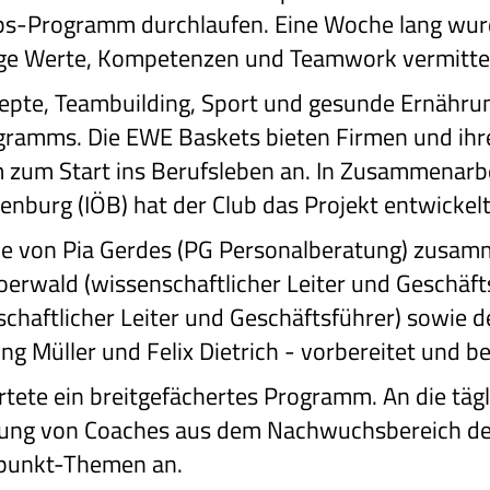
obs-Programm durchlaufen. Eine Woche lang wur
tige Werte, Kompetenzen und Teamwork vermittel
te, Teambuilding, Sport und gesunde Ernährun
ogramms. Die EWE Baskets bieten Firmen und ihr
um Start ins Berufsleben an. In Zusammenarbei
nburg (IÖB) hat der Club das Projekt entwickelt
 von Pia Gerdes (PG Personalberatung) zusamm
Loerwald (wissenschaftlicher Leiter und Geschäft
schaftlicher Leiter und Geschäftsführer) sowie 
ng Müller und Felix Dietrich - vorbereitet und be
tete ein breitgefächertes Programm. An die tägl
eitung von Coaches aus dem Nachwuchsbereich d
rpunkt-Themen an.