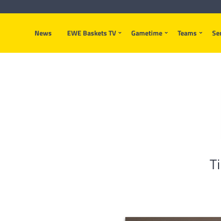
News
EWE Baskets TV
Gametime
Teams
Se
T