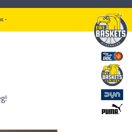
RE
g!