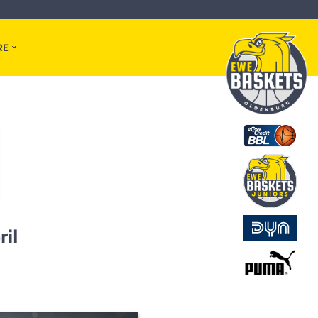
RE
ril