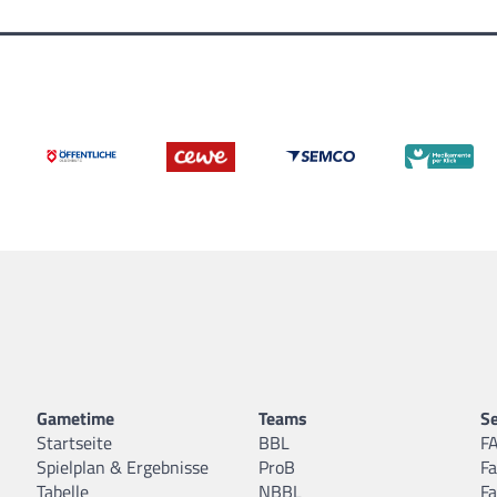
Gametime
Teams
Se
Startseite
BBL
F
Spielplan & Ergebnisse
ProB
F
Tabelle
NBBL
F