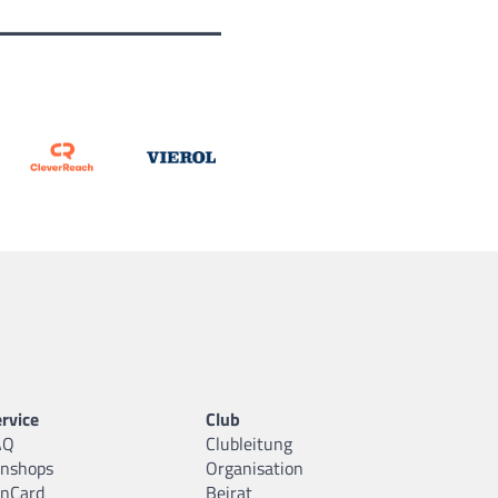
rvice
Club
AQ
Clubleitung
anshops
Organisation
anCard
Beirat