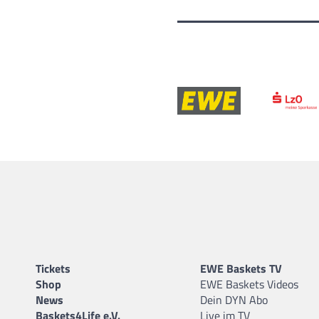
Tickets
EWE Baskets TV
Shop
EWE Baskets Videos
News
Dein DYN Abo
Baskets4Life e.V.
Live im TV