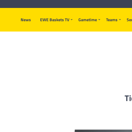
News
EWE Baskets TV
Gametime
Teams
Se
Ti