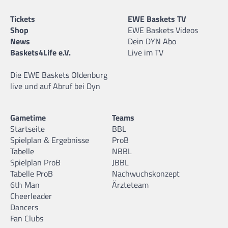
Tickets
EWE Baskets TV
Shop
EWE Baskets Videos
News
Dein DYN Abo
Baskets4Life e.V.
Live im TV
Die EWE Baskets Oldenburg
live und auf Abruf bei Dyn
Gametime
Teams
Startseite
BBL
Spielplan & Ergebnisse
ProB
Tabelle
NBBL
Spielplan ProB
JBBL
Tabelle ProB
Nachwuchskonzept
6th Man
Ärzteteam
Cheerleader
Dancers
Fan Clubs