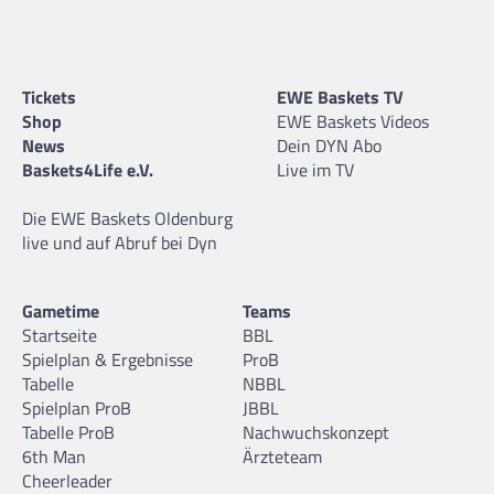
Tickets
EWE Baskets TV
Shop
EWE Baskets Videos
News
Dein DYN Abo
Baskets4Life e.V.
Live im TV
Die EWE Baskets Oldenburg
live und auf Abruf bei Dyn
Gametime
Teams
Startseite
BBL
Spielplan & Ergebnisse
ProB
Tabelle
NBBL
Spielplan ProB
JBBL
Tabelle ProB
Nachwuchskonzept
6th Man
Ärzteteam
Cheerleader