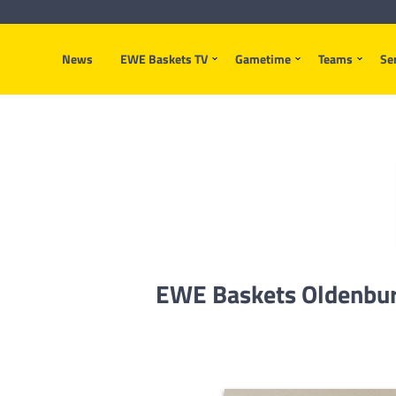
News
EWE Baskets TV
Gametime
Teams
Se
EWE Baskets Oldenburg