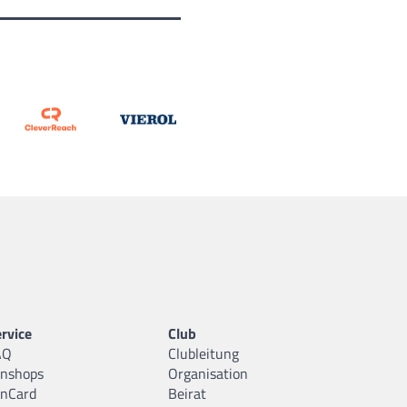
rvice
Club
AQ
Clubleitung
anshops
Organisation
anCard
Beirat