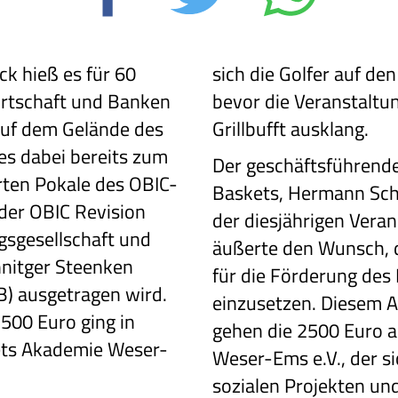
ck hieß es für 60
sich die Golfer auf de
Wirtschaft und Banken
bevor die Veranstaltun
uf dem Gelände des
Grillbufft ausklang.
es dabei bereits zum
Der geschäftsführende
rten Pokale des OBIC-
Baskets, Hermann Schül
der OBIC Revision
der diesjährigen Veran
sgesellschaft und
äußerte den Wunsch, d
nitger Steenken
für die Förderung des
B) ausgetragen wird.
einzusetzen. Diesem A
500 Euro ging in
gehen die 2500 Euro 
ets Akademie Weser-
Weser-Ems e.V., der sic
sozialen Projekten un