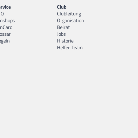
rvice
Club
AQ
Clubleitung
anshops
Organisation
anCard
Beirat
ossar
Jobs
egeln
Historie
Helfer-Team