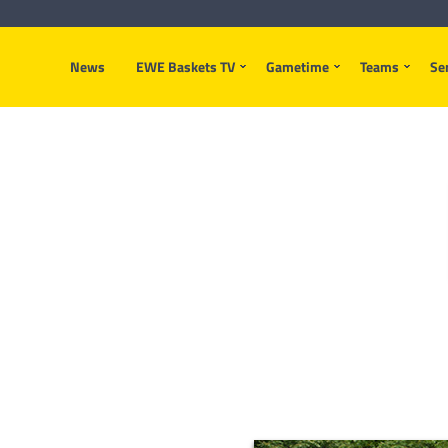
News
EWE Baskets TV
Gametime
Teams
Se