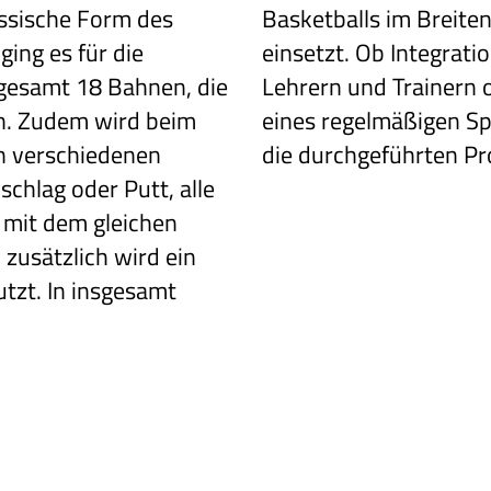
assische Form
des
Basketballs im Breite
 ging
es für die
einsetzt. Ob Integrati
sgesamt
18 Bahnen, die
Lehrern und Trainern 
n. Zudem wird beim
eines regelmäßigen Spi
en verschiedenen
die durchgeführten Proj
chlag oder Putt, alle
 mit dem gleichen
 zusätzlich
wird ein
utzt.
In insgesamt