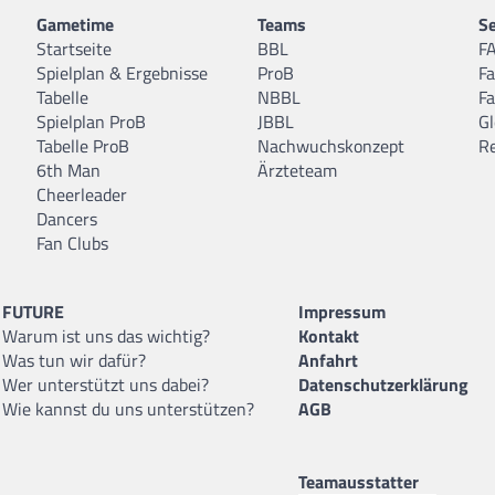
Gametime
Teams
Se
Startseite
BBL
F
Spielplan & Ergebnisse
ProB
F
Tabelle
NBBL
F
Spielplan ProB
JBBL
Gl
Tabelle ProB
Nachwuchskonzept
R
6th Man
Ärzteteam
Cheerleader
Dancers
Fan Clubs
FUTURE
Impressum
Warum ist uns das wichtig?
Kontakt
Was tun wir dafür?
Anfahrt
Wer unterstützt uns dabei?
Datenschutzerklärung
Wie kannst du uns unterstützen?
AGB
Teamausstatter