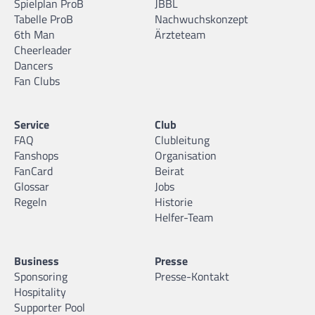
Spielplan ProB
JBBL
Tabelle ProB
Nachwuchskonzept
6th Man
Ärzteteam
Cheerleader
Dancers
Fan Clubs
Service
Club
FAQ
Clubleitung
Fanshops
Organisation
FanCard
Beirat
Glossar
Jobs
Regeln
Historie
Helfer-Team
Business
Presse
Sponsoring
Presse-Kontakt
Hospitality
Supporter Pool