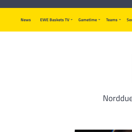
News
EWE Baskets TV
Gametime
Teams
Se
Nordduel