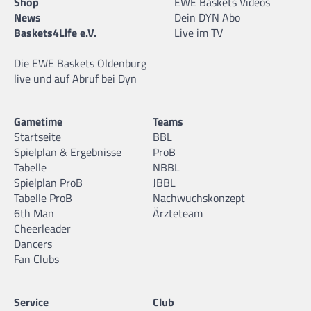
Shop
EWE Baskets Videos
News
Dein DYN Abo
Baskets4Life e.V.
Live im TV
Die EWE Baskets Oldenburg
live und auf Abruf bei Dyn
Gametime
Teams
Startseite
BBL
Spielplan & Ergebnisse
ProB
Tabelle
NBBL
Spielplan ProB
JBBL
Tabelle ProB
Nachwuchskonzept
6th Man
Ärzteteam
Cheerleader
Dancers
Fan Clubs
Service
Club