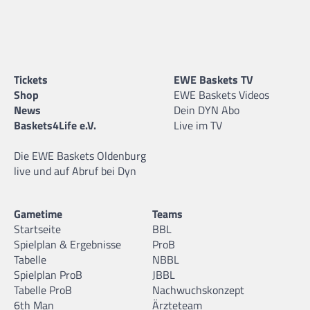
Tickets
EWE Baskets TV
Shop
EWE Baskets Videos
News
Dein DYN Abo
Baskets4Life e.V.
Live im TV
Die EWE Baskets Oldenburg
live und auf Abruf bei Dyn
Gametime
Teams
Startseite
BBL
Spielplan & Ergebnisse
ProB
Tabelle
NBBL
Spielplan ProB
JBBL
Tabelle ProB
Nachwuchskonzept
6th Man
Ärzteteam