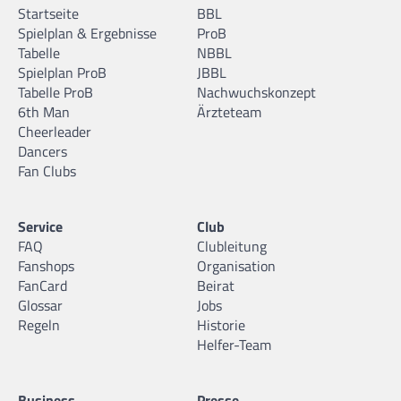
Startseite
BBL
Spielplan & Ergebnisse
ProB
Tabelle
NBBL
Spielplan ProB
JBBL
Tabelle ProB
Nachwuchskonzept
6th Man
Ärzteteam
Cheerleader
Dancers
Fan Clubs
Service
Club
FAQ
Clubleitung
Fanshops
Organisation
FanCard
Beirat
Glossar
Jobs
Regeln
Historie
Helfer-Team
Business
Presse