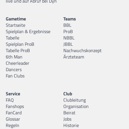
live und auf Abruf bei Dyn
Gametime
Teams
Startseite
BBL
Spielplan & Ergebnisse
ProB
Tabelle
NBBL
Spielplan ProB
JBBL
Tabelle ProB
Nachwuchskonzept
6th Man
Ärzteteam
Cheerleader
Dancers
Fan Clubs
Service
Club
FAQ
Clubleitung
Fanshops
Organisation
FanCard
Beirat
Glossar
Jobs
Regeln
Historie