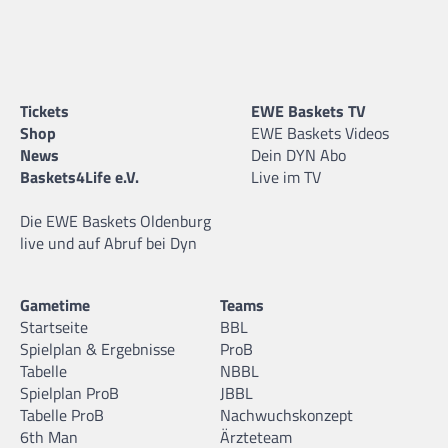
Tickets
EWE Baskets TV
Shop
EWE Baskets Videos
News
Dein DYN Abo
Baskets4Life e.V.
Live im TV
Die EWE Baskets Oldenburg
live und auf Abruf bei Dyn
Gametime
Teams
Startseite
BBL
Spielplan & Ergebnisse
ProB
Tabelle
NBBL
Spielplan ProB
JBBL
Tabelle ProB
Nachwuchskonzept
6th Man
Ärzteteam