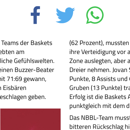
e Teams der Baskets
(62 Prozent), mussten
ebten am
ihre Verteidigung vor 
iche Gefühlswelten.
Zone auslegten, aber 
einen Buzzer-Beater
Dreier nehmen. Jovan 
mit 71:69 gewann,
Punkte, 8 Assists und
n Eisbären
Gruben (13 Punkte) tra
eschlagen geben.
Erfolg ist die Basket
punktgleich mit dem dr
Das NBBL-Team musst
bitteren Rückschlag h