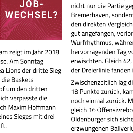
nicht nur die Partie g
Bremerhaven, sonder
den direkten Vergleich
gut angefangen, verlo
Wurfrhythmus, währen
hervorragenden Tag vo
am zeigt im Jahr 2018
erwischten. Gleich 42
sse. Am Sonntag
der Dreierlinie fanden i
a Lions der dritte Sieg
t die Baskets
Zwischenzeitlich lag 
f um den dritten
18 Punkte zurück, kam 
eich verpasste die
noch einmal zurück. 
ach Maxim Hoffmann
gleich 16 Offensivreb
eines Sieges mit drei
Oldenburger sich sich
ft.
erzwungenen Ballverl