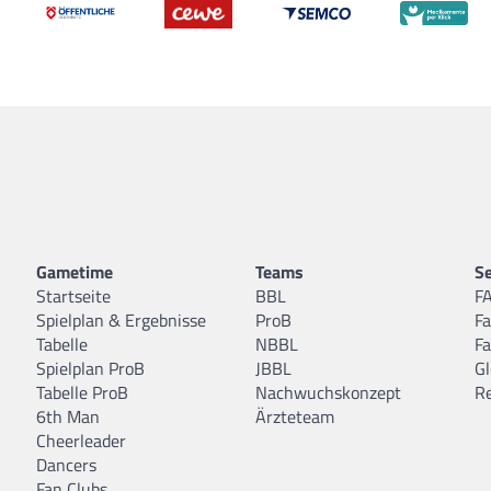
Gametime
Teams
Se
Startseite
BBL
F
Spielplan & Ergebnisse
ProB
F
Tabelle
NBBL
F
Spielplan ProB
JBBL
Gl
Tabelle ProB
Nachwuchskonzept
R
6th Man
Ärzteteam
Cheerleader
Dancers
Fan Clubs