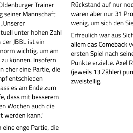
Rückstand auf nur no
 Oldenburger Trainer
waren aber nur 31 Pr
ng seiner Mannschaft
wenig, um sich den Sie
 „Unserer
ktuell unter hohen Zahl
Erfreulich war aus Sic
 der JBBL ist ein
allem das Comeback v
enorm wichtig, um am
ersten Spiel nach sein
 zu können. Insofern
Punkte erzielte. Axel 
n eher eine Partie, die
(jeweils 13 Zähler) pu
mpf entschieden
zweistellig.
 dass es am Ende zum
fe, dass mit besserem
en Wochen auch die
rt werden kann.“
h eine enge
Partie, die