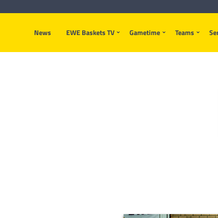
News
EWE Baskets TV
Gametime
Teams
Se