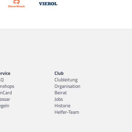
rvice
Club
AQ
Clubleitung
anshops
Organisation
anCard
Beirat
ossar
Jobs
egeln
Historie
Helfer-Team