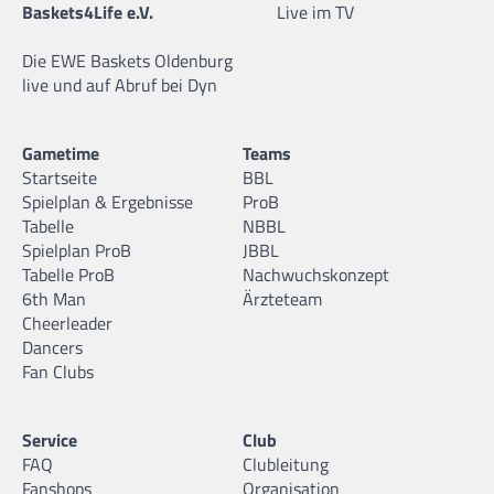
Baskets4Life e.V.
Live im TV
Die EWE Baskets Oldenburg
live und auf Abruf bei Dyn
Gametime
Teams
Startseite
BBL
Spielplan & Ergebnisse
ProB
Tabelle
NBBL
Spielplan ProB
JBBL
Tabelle ProB
Nachwuchskonzept
6th Man
Ärzteteam
Cheerleader
Dancers
Fan Clubs
Service
Club
FAQ
Clubleitung
Fanshops
Organisation