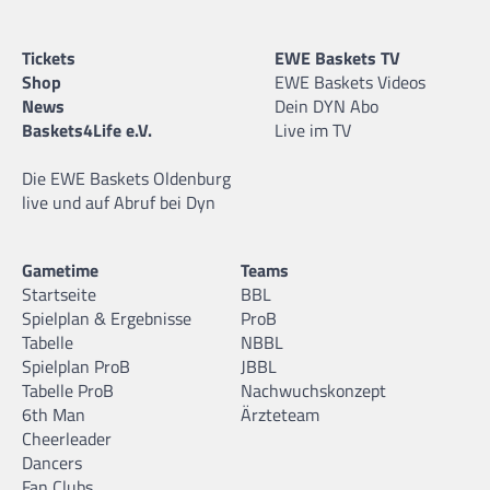
Tickets
EWE Baskets TV
Shop
EWE Baskets Videos
News
Dein DYN Abo
Baskets4Life e.V.
Live im TV
Die EWE Baskets Oldenburg
live und auf Abruf bei Dyn
Gametime
Teams
Startseite
BBL
Spielplan & Ergebnisse
ProB
Tabelle
NBBL
Spielplan ProB
JBBL
Tabelle ProB
Nachwuchskonzept
6th Man
Ärzteteam
Cheerleader
Dancers
Fan Clubs