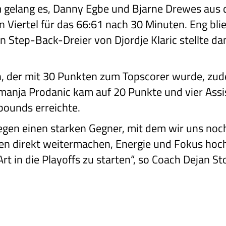
m gelang es, Danny Egbe und Bjarne Drewes aus 
en Viertel für das 66:61 nach 30 Minuten. Eng bl
Ein Step-Back-Dreier von Djordje Klaric stellte da
ch, der mit 30 Punkten zum Topscorer wurde, zu
manja Prodanic kam auf 20 Punkte und vier Ass
bounds erreichte.
egen einen starken Gegner, mit dem wir uns noch
len direkt weitermachen, Energie und Fokus hoc
rt in die Playoffs zu starten“, so Coach Dejan St