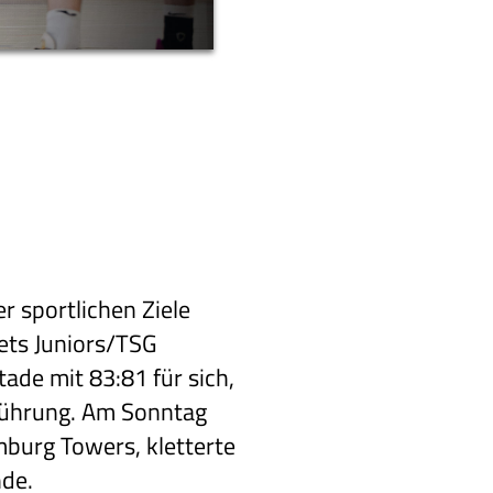
r sportlichen Ziele
ets Juniors/TSG
ade mit 83:81 für sich,
enführung. Am Sonntag
mburg Towers, kletterte
nde.