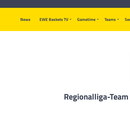
News
EWE Baskets TV
Gametime
Teams
Se
Regionalliga-Team 