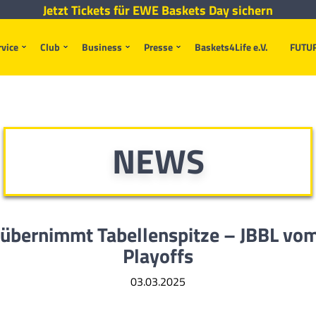
Jetzt Tickets für EWE Baskets Day sichern
rvice
Club
Business
Presse
Baskets4Life e.V.
FUTU
NEWS
übernimmt Tabellenspitze – JBBL vom d
Playoffs
03.03.2025