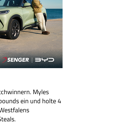
tchwinnern. Myles
bounds ein und holte 4
-Westfalens
teals.