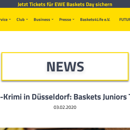
Jetzt Tickets für EWE Baskets Day sichern
rvice
Club
Business
Presse
Baskets4Life e.V.
FUTU
NEWS
-Krimi in Düsseldorf:
Baskets Juniors
03.02.2020