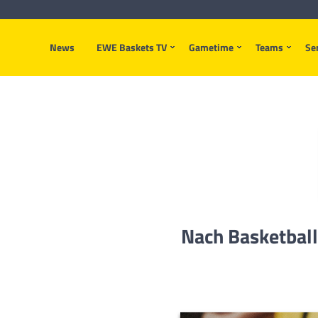
News
EWE Baskets TV
Gametime
Teams
Se
Nach Basketball