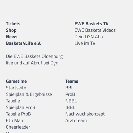
Tickets
EWE Baskets TV
Shop
EWE Baskets Videos
News
Dein DYN Abo
Baskets4Life e.V.
Live im TV
Die EWE Baskets Oldenburg
live und auf Abruf bei Dyn
Gametime
Teams
Startseite
BBL
Spielplan & Ergebnisse
ProB
Tabelle
NBBL
Spielplan ProB
JBBL
Tabelle ProB
Nachwuchskonzept
6th Man
Ärzteteam
Cheerleader