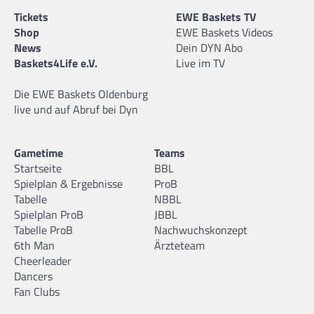
Tickets
EWE Baskets TV
Shop
EWE Baskets Videos
News
Dein DYN Abo
Baskets4Life e.V.
Live im TV
Die EWE Baskets Oldenburg
live und auf Abruf bei Dyn
Gametime
Teams
Startseite
BBL
Spielplan & Ergebnisse
ProB
Tabelle
NBBL
Spielplan ProB
JBBL
Tabelle ProB
Nachwuchskonzept
6th Man
Ärzteteam
Cheerleader
Dancers
Fan Clubs