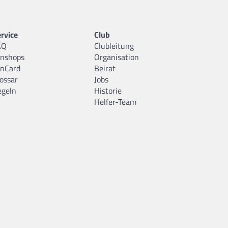
rvice
Club
AQ
Clubleitung
anshops
Organisation
anCard
Beirat
ossar
Jobs
egeln
Historie
Helfer-Team