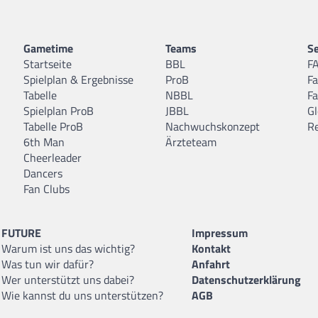
Gametime
Teams
Se
Startseite
BBL
F
Spielplan & Ergebnisse
ProB
F
Tabelle
NBBL
F
Spielplan ProB
JBBL
Gl
Tabelle ProB
Nachwuchskonzept
R
6th Man
Ärzteteam
Cheerleader
Dancers
Fan Clubs
FUTURE
Impressum
Warum ist uns das wichtig?
Kontakt
Was tun wir dafür?
Anfahrt
Wer unterstützt uns dabei?
Datenschutzerklärung
Wie kannst du uns unterstützen?
AGB