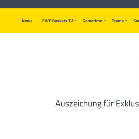
News
EWE Baskets TV
Gametime
Teams
Se
Auszeichung für Exklus