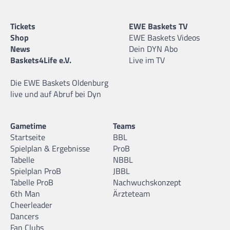
Tickets
EWE Baskets TV
Shop
EWE Baskets Videos
News
Dein DYN Abo
Baskets4Life e.V.
Live im TV
Die EWE Baskets Oldenburg
live und auf Abruf bei Dyn
Gametime
Teams
Startseite
BBL
Spielplan & Ergebnisse
ProB
Tabelle
NBBL
Spielplan ProB
JBBL
Tabelle ProB
Nachwuchskonzept
6th Man
Ärzteteam
Cheerleader
Dancers
Fan Clubs