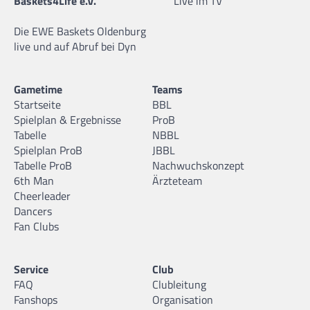
Baskets4Life e.V.
Live im TV
Die EWE Baskets Oldenburg
live und auf Abruf bei Dyn
Gametime
Teams
Startseite
BBL
Spielplan & Ergebnisse
ProB
Tabelle
NBBL
Spielplan ProB
JBBL
Tabelle ProB
Nachwuchskonzept
6th Man
Ärzteteam
Cheerleader
Dancers
Fan Clubs
Service
Club
FAQ
Clubleitung
Fanshops
Organisation