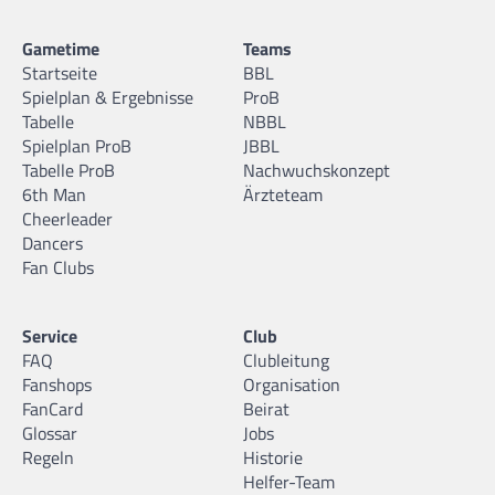
Gametime
Teams
Startseite
BBL
Spielplan & Ergebnisse
ProB
Tabelle
NBBL
Spielplan ProB
JBBL
Tabelle ProB
Nachwuchskonzept
6th Man
Ärzteteam
Cheerleader
Dancers
Fan Clubs
Service
Club
FAQ
Clubleitung
Fanshops
Organisation
FanCard
Beirat
Glossar
Jobs
Regeln
Historie
Helfer-Team