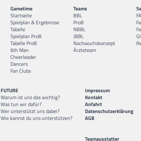
Gametime
Teams
Se
Startseite
BBL
F
Spielplan & Ergebnisse
ProB
F
Tabelle
NBBL
F
Spielplan ProB
JBBL
Gl
Tabelle ProB
Nachwuchskonzept
R
6th Man
Ärzteteam
Cheerleader
Dancers
Fan Clubs
FUTURE
Impressum
Warum ist uns das wichtig?
Kontakt
Was tun wir dafür?
Anfahrt
Wer unterstützt uns dabei?
Datenschutzerklärung
Wie kannst du uns unterstützen?
AGB
Teamausstatter