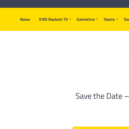
News
EWE Baskets TV
Gametime
Teams
Se
Save the Date 