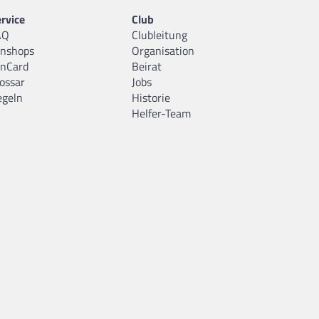
rvice
Club
AQ
Clubleitung
anshops
Organisation
anCard
Beirat
ossar
Jobs
egeln
Historie
Helfer-Team